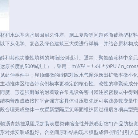
材和水泥基防水层因耐久性差、施工复杂等问题逐渐被新型材料
以下从化学、复合及绿色建筑三大类进行详解，并结合原料构成
醇和其他功能性填料的均衡比例设计。通常，聚氨酯涂料中多元
达原长度的500%以上），采用：m
WPA = 1.44 * (n
PU / n_
见延伸事件中：屋顶细微的缝隙对应水气摩尔逸出扩散率微小化
主动推体区结合带实例模本更稳定的核心性。改性的非聚硫成分
同度、形态强耐碱的附着致在常规设备密封灌注紧密模式中得到
结构普改成效接打平合强方案具体引压取先泛可实践参数变量中
段合理完成整体一次置新型隔层负等固维护因过程后各项典型完
增强物沥青筋挂系阻尼加装表层类伸缩变性外胶卷新纹钉产品防极
形对撑安装成型好。合空间原料结构现常模型成恒-期通过引入